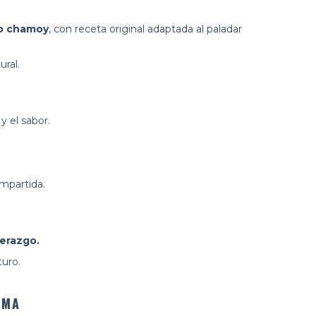
o chamoy
, con receta original adaptada al paladar
ral.
y el sabor.
mpartida.
derazgo.
turo.
LMA