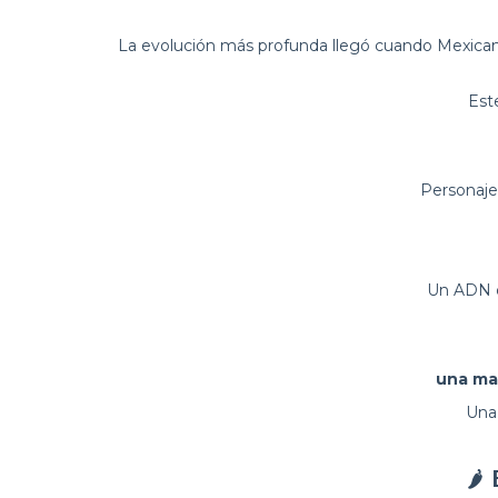
La evolución más profunda llegó cuando Mexican
Est
Personajes
Un ADN d
una mar
Una 
🌶️