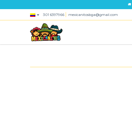
🚚
301 6397966
mexicanitosbga@gmail.com